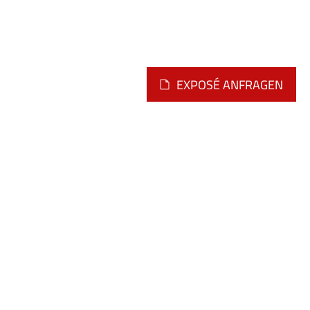
EXPOSÉ ANFRAGEN
Montag - Freitag
09.00 - 12.00 Uhr
oder nach telefonischer
Vereinbarung