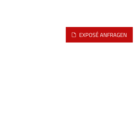
EXPOSÉ ANFRAGEN
Montag - Freitag
09.00 - 12.00 Uhr
oder nach telefonischer
Vereinbarung