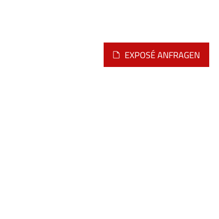
EXPOSÉ ANFRAGEN
Montag - Freitag
09.00 - 12.00 Uhr
oder nach telefonischer
Vereinbarung