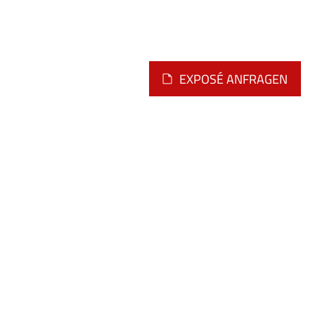
EXPOSÉ ANFRAGEN
Montag - Freitag
09.00 - 12.00 Uhr
oder nach telefonischer
Vereinbarung