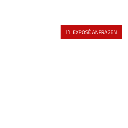
EXPOSÉ ANFRAGEN
Montag - Freitag
09.00 - 12.00 Uhr
oder nach telefonischer
Vereinbarung