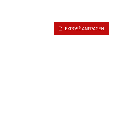
EXPOSÉ ANFRAGEN
Montag - Freitag
09.00 - 12.00 Uhr
oder nach telefonischer
Vereinbarung